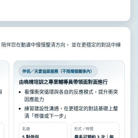
陪伴您在動盪中慢慢釐清方向， 並在更穩定的對話中練
伴侶／夫妻協談服務（不限婚姻關係內）
由晚晴培訓之專業輔導員帶領面對面進行
與
看懂衝突循環與各自的反應模式，提升衝突
因應能力
練習建設性溝通，在更穩定的對話基礎上釐
清「修復或下一步」
名額
形式 / 時間
5 對伴侶
最多可預約 3 次｜每