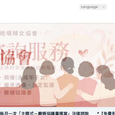
Language
「主題式－離婚協議書撰寫」法律諮詢
*【免費服務】關係