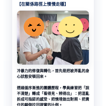
【在關係路徑上慢慢走穩】
冷暴力的修復與轉化，首先是把被弄亂的身
心狀態安頓回來。
透過循序漸進的團體歷程，學員練習把「說
不清楚」轉成「看得見、辨得出」：把混亂
拆成可指認的感受、把情境做出對照、把責
任的顛倒拉回現實的比例。