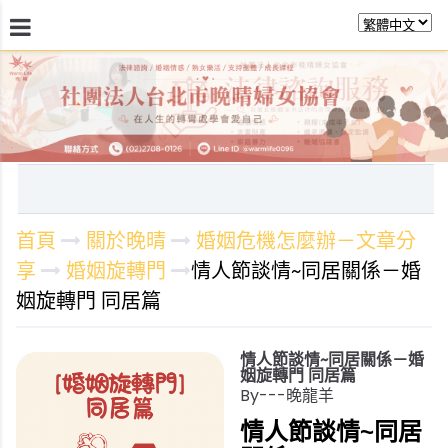
最新消息
關於晚晴
日常服務
課程活動報
首頁
關於晚晴
婚姻危機怎麼辦－文章分
享
婚姻旋轉門
情人節談情~同居關係－婚
姻旋轉門 同居篇
情人節談情~同居關係－婚
姻旋轉門 同居篇
By---晚龍羊
情人節談情~同居