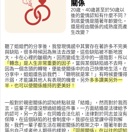
關係
20
歲、40歲甚至於50歲以
後的愛情認知有什麼不同？
到底愛情是隨著年齡變化，
還是經由關係的成熟度而產
生改變？
聽了姐姐們的分享後，我發現情感中其實存在著許多不完美
與缺陷，很多時候因為無法去改變，這些缺陷被不斷地放
大，卡在心裡的皺褶內，因而變成生活中的一道陰影。所以
「轉念」是人生非常重要的因子
，當與某個缺陷過不去時，
因為一個念頭的轉彎，便能使關係中的自己快樂地生活。在
分享中，姐姐還告訴我們：「聰明就是笨！」有時候要懂得
示弱，才能讓其他人有表現的機會，另外
多多讚美另外一
半，也可以使關係維持的更美好！
一般對於親密關係的認知終點就是「結婚」，然而對於我而
言，這輩子卻還沒想過結婚這件事，一方面結婚是法律給予
的認可，另一方面，在同婚合法化前，法律對於同志並沒有
保障，在這個缺陷的社會制度中，我卻在這堂課中得到解
脫，我們一輩子都生活在親密關係的框架之中，隨著年齡去
築出自己或者他人期待的樣貌，
「同居關係」在以往的認知