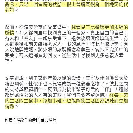
觀念，只是一個暫時的狀態，很少會將其視為一個穩定的代
名詞
。
然而，從這天分享的故事當中，
我看見了比婚姻更加永續的
感情
：有人從同居中找到真正的一個家、真正自由的自己；
有人和「室友」一起享受當下，退休後讓興趣填滿生活；有
人離婚後和前夫維持著家人一般的感情，彼此互取所需；有
人沒離開婚姻，將外遇的欺騙轉念為尊重，擁抱不完美中的
完美；有人選擇資源回收，從生活中尋找到更多意義與幸
福。
文芬姐說，到了某個年齡以後的愛情，其實友伴關係會大於
親密關係，性似乎也不見得成為一種必要之物了。彼此之間
的支持與照顧相伴，反倒成為後半輩子可貴的「伴」！遺憾
都是還活著的人才有的東西，我們只要不留遺憾，
在每一天
的生活的主食中，添加小確幸也能夠使生活因為調味而更加
精緻
。
作者：晚龍羊 編輯：台北晚晴