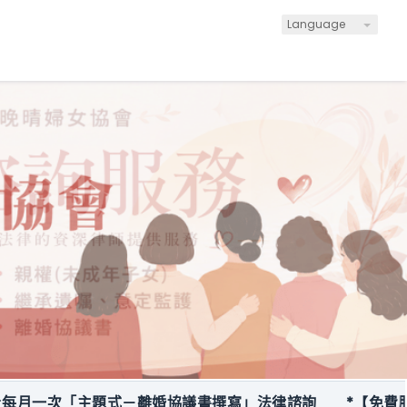
Language
一次「主題式－離婚協議書撰寫」法律諮詢
*【免費服務】