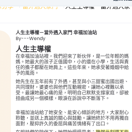
章分享
當外遇入家門
人生主導權－當外遇入家
人生主導權－當外遇入家門 幸福加油站
By---Wendy
人生主導權
在幸福加油站裡，我們迎來了新伙伴，是一位年輕的媽
媽。她最大的孩子正值國中，小的還在小學，生活與責
任的擔子都壓在她肩上。這些年來，她承受著婚姻中給
予的風雨。
她先生在五年前有了外遇，甚至與小三甜蜜出國出遊、
共同理財，婆婆也與他們互動親密，讓她心裡難以承
受。最讓她最心痛的是，明明自己默默支撐家庭，卻被
扭曲成另一個模樣，眼淚在訴說中不斷落下。
幸福加油站給了她安全、能安心傾訴的地方，大家耐心
聆聽，並送上真誠的關心與鼓勵。讓她終於不用再獨自
面對，壓抑許久的委屈與痛苦情緒有了出口。