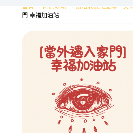
首頁
關於晚晴
婚姻危機怎麼辦－文
門 幸福加油站