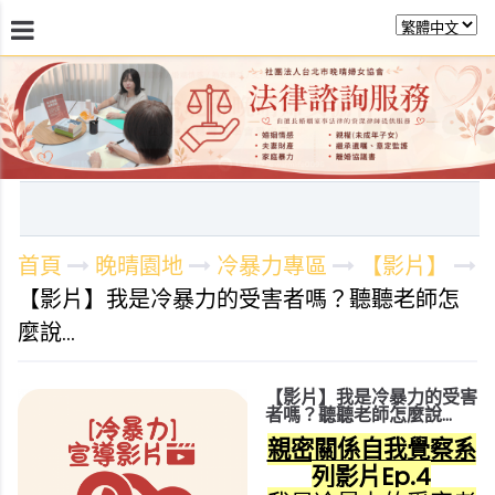
最新消息
關於晚晴
日常服務
課程活動報
首頁
晚晴園地
冷暴力專區
【影片】
【影片】我是冷暴力的受害者嗎？聽聽老師怎
麼說...
【影片】我是冷暴力的受害
者嗎？聽聽老師怎麼說...
親密關係自我覺察系
列影片
Ep.4