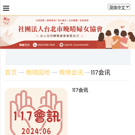
最新消息
关於晚晴
日常服务
课程活动报
首页
晚晴园地
晚晴会讯
117会讯
117会讯