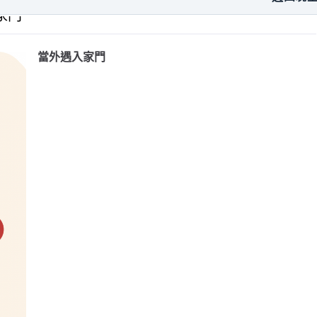
家門
當外遇入家門