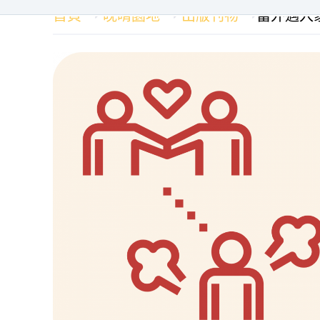
首頁
晚晴園地
出版刊物
當外遇入