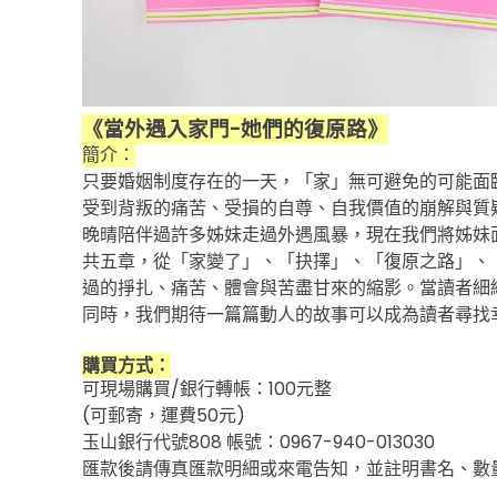
《當外遇入家門-她們的復原路》
簡介：
只要婚姻制度存在的一天，「家」無可避免的可能面
受到背叛的痛苦、受損的自尊、自我價值的崩解與質疑、抉
晚晴陪伴過許多姊妹走過外遇風暴，現在我們將姊妹
共五章，從「家變了」、「抉擇」、「復原之路」、
過的掙扎、痛苦、體會與苦盡甘來的縮影。當讀者細
同時，我們期待一篇篇動人的故事可以成為讀者尋找
購買方式：
可現場購買/銀行轉帳：100元整
(可郵寄，運費50元)
玉山銀行代號808 帳號：0967-940-013030
匯款後請傳真匯款明細或來電告知，並註明書名、數