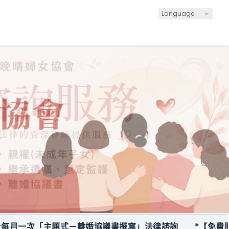
Language
次「主題式－離婚協議書撰寫」法律諮詢
*【免費服務】關