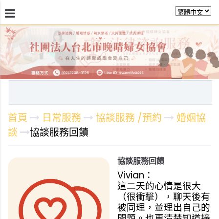
最新消息
關於晚晴
日常服務
課程活動報
首頁
日常服務
協談服務 /預約
婚姻協
談
協談服務回饋
協談服務回饋
Vivian：
這二天的心情是很大
（很衝擊），聊天後有
被同理，並理出自己的
問題。也更清楚知道接