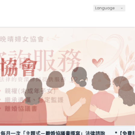
Language
一次「主題式－離婚協議書撰寫」法律諮詢
*【免費服務】