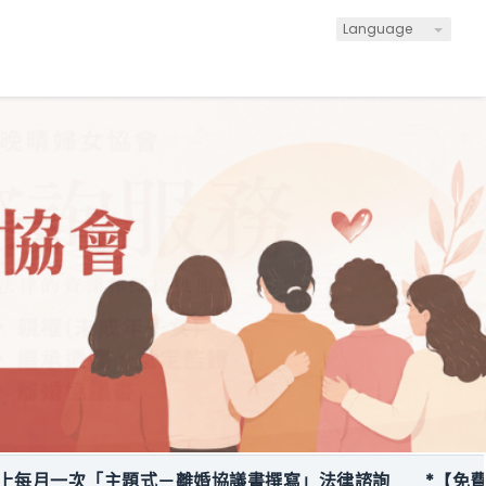
Language
月一次「主題式－離婚協議書撰寫」法律諮詢
*【免費服