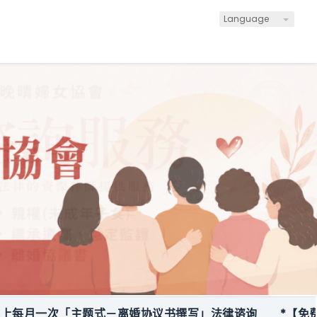
Language
月一次「主题式－离婚协议书撰写」法律谘询
*【免费服务