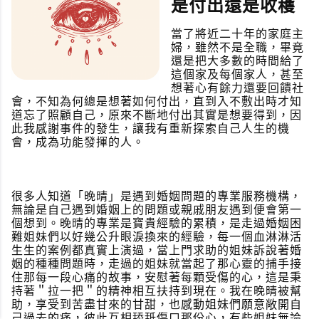
是付出還是收穫
當
了將近二十年的家庭主
婦，雖然不是全職，畢竟
還是把大多數的時間給了
這個家及每個家人，甚至
想著心有餘力還要回饋社
會，不知為何總是想著如何付出，直到入不敷出時才知
道忘了照顧自己，原來不斷地付出其實是想要得到，因
此我感謝事件的發生，讓我有重新探索自己人生的機
會，成為功能發揮的人。
很多人知道「晚晴」是遇到婚姻問題的專業服務機構，
無論是自己遇到婚姻上的問題或親戚朋友遇到便會第一
個想到。晚晴的專業是寶貴經驗的累積，是走過婚姻困
難姐妹們以好幾公升眼淚換來的經驗，每一個血淋淋活
生生的案例都真實上演過，當上門求助的姐妹訴說著婚
姻的種種問題時，走過的姐妹就當起了那心靈的捕手接
住那每一段心痛的故事，安慰著每顆受傷的心，這是秉
持著＂拉一把＂的精神相互扶持到現在。我在晚晴被幫
助，享受到苦盡甘來的甘甜，也感動姐妹們願意敞開自
己過去的痛，彼此互相舔舐傷口那份心，有些姐妹無論