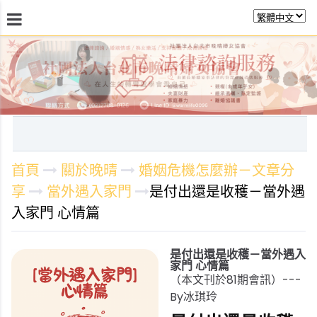
最新消息
關於晚晴
日常服務
課程活動報
首頁
關於晚晴
婚姻危機怎麼辦－文章分
享
當外遇入家門
是付出還是收穫－當外遇
入家門 心情篇
是付出還是收穫－當外遇入
家門 心情篇
（本文刊於81期會訊）---
By冰琪玲