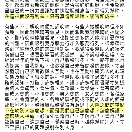
多忙都牽掛著新來的姐妹，是否被好好照顧，也希望能
盡自己的一份力量讓她們快點脫離痛苦，而得到幫助，
在這裡面沒有利益，只有真情和溫暖、學習和成長
。
有些人不了解晚晴便批評晚晴，有些人接觸晚晴但不如
預期，因此對晚晴有偏見，因而激起我對晚晴的捍衛之
心，期待晚晴能被看見，也期望更多的人能享用憂傷後
的甘甜。因此吸引我身體力行加入服務行列，很幸運地
遇到了晚晴久違的志工培訓課，我覺得要幫助人必須先
裝備自己，很喜歡學習的我當然二話不說就報名嘍！在
經過半年的學習下來，自己收穫很多，也一路不斷地自
我探索、自我挑戰，也激發自己未曾開發的潛能，才赫
然發現自己很喜歡與人互動，也在互動中研究人的心理
動態及感受。很多的課程也幫助我扭轉了過去很多不正
確的認知，打破了許多框架，讀了許多相關書籍才知道
為何人會痛苦、會生氣、會攻擊、會受傷、會有摩擦，
而成人想的、小孩想的、男人想的、女人想的，各種家
庭、社會背景的人，各種經驗相同或不同的人想的都是
那麼地不同，越接觸就越覺得有意思！
人際之間的重點
不在於別人怎麼想，而是我們自己怎麼想、怎麼解讀，
怎麼與人相處
，必須先認識自己，了解自己，當自己越
認識自己、清楚自己、覺察自己時，越能幫助別人，才
不至把自己的問題投射在別人身上。