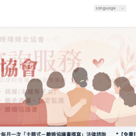
Language
次「主題式－離婚協議書撰寫」法律諮詢
*【免費服務】關